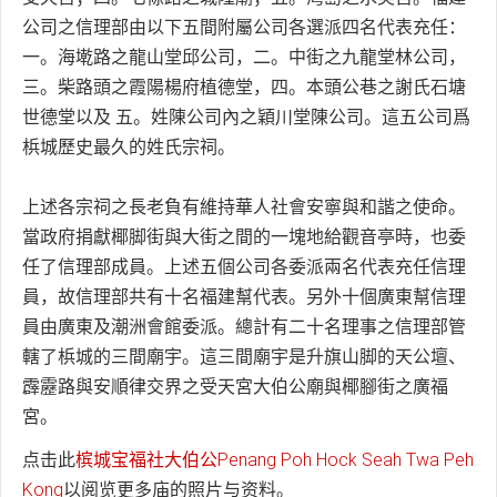
公司之信理部由以下五間附屬公司各選派四名代表充任：
一。海墘路之龍山堂邱公司，二。中街之九龍堂林公司，
三。柴路頭之霞陽楊府植德堂，四。本頭公巷之謝氏石塘
世德堂以及 五。姓陳公司內之穎川堂陳公司。這五公司爲
梹城歷史最久的姓氏宗祠。
上述各宗祠之長老負有維持華人社會安寧與和諧之使命。
當政府捐獻椰脚街與大街之間的一塊地給觀音亭時，也委
任了信理部成員。上述五個公司各委派兩名代表充任信理
員，故信理部共有十名福建幫代表。另外十個廣東幫信理
員由廣東及潮洲會館委派。總計有二十名理事之信理部管
轄了梹城的三間廟宇。這三間廟宇是升旗山脚的天公壇、
霹靂路與安順律交界之受天宮大伯公廟與椰腳街之廣福
宮。
点击此
槟城宝福社大伯公Penang Poh Hock Seah Twa Peh
Kong
以阅览更多庙的照片与资料。