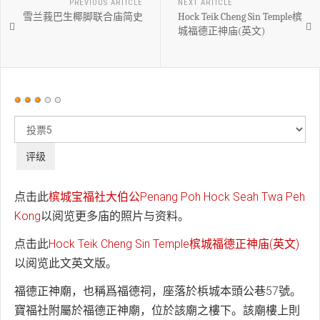
PREVIOUS ARTICLE
NEXT ARTICLE
雪兰莪巴生椰脚联合庙简史
Hock Teik Cheng Sin Temple槟
城福德正神庙(英文)
用
户
请
评
评
价：
3
/
5
级
点击此
槟城宝福社大伯公Penang Poh Hock Seah Twa Peh
Kong
以阅览更多庙的照片与资料。
点击此
Hock Teik Cheng Sin Temple槟城福德正神庙(英文)
以阅览此文英文版。
福德正神廟，也稱爲福德祠，座落於梹城本頭公巷57號。
寶福社附屬於福德正神廟，位於該廟之樓下。該廟樓上則