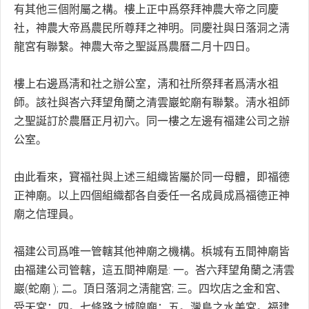
有其他三個附屬之構。樓上正中爲祭拜神農大帝之同慶
社，神農大帝爲農民所尊拜之神明。同慶社與日落洞之淸
龍宮有聯繫。神農大帝之聖誕爲農曆二月十四日。
樓上右邊爲淸和社之辦公室，淸和社所祭拜者爲淸水祖
師。該社與峇六拜望角蘭之清雲巖蛇廟有聯繫。淸水祖師
之聖誕訂於農曆正月初六。同一樓之左邊有福建公司之辦
公室。
由此看來，寳福社與上述三組織皆屬於同一母體，即福德
正神廟。以上四個組織都各自委任一名成員成爲福德正神
廟之信理員。
福建公司爲唯一管轄其他神廟之機構。梹城有五間神廟皆
由福建公司管轄，這五間神廟是: 一。峇六拜望角蘭之淸雲
巖(蛇廟 ); 二。頂日落洞之淸龍宮; 三。四坎店之金和宮、
受天宮；四。七條路之城隍廟；五。灣島之水美宮。福建