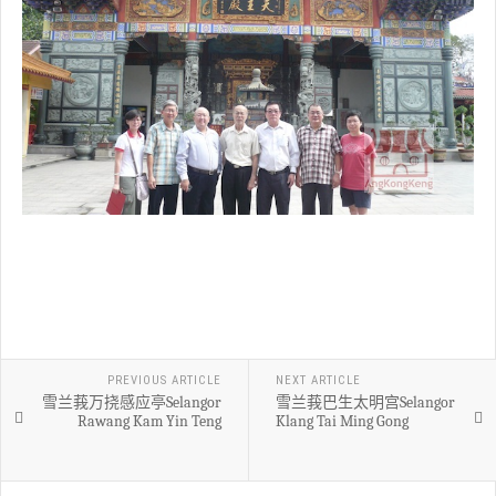
PREVIOUS ARTICLE
NEXT ARTICLE
雪兰莪万挠感应亭Selangor
雪兰莪巴生太明宫Selangor
Rawang Kam Yin Teng
Klang Tai Ming Gong