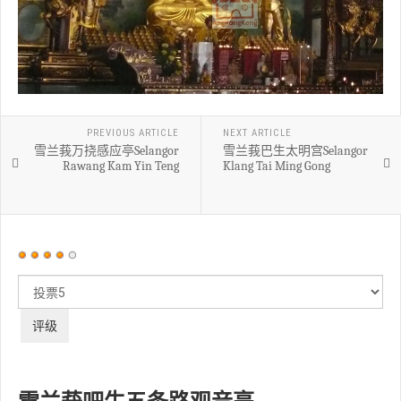
PREVIOUS ARTICLE
NEXT ARTICLE
雪兰莪万挠感应亭Selangor
雪兰莪巴生太明宫Selangor
Rawang Kam Yin Teng
Klang Tai Ming Gong
用
户
请
评
评
价：
4
/
5
级