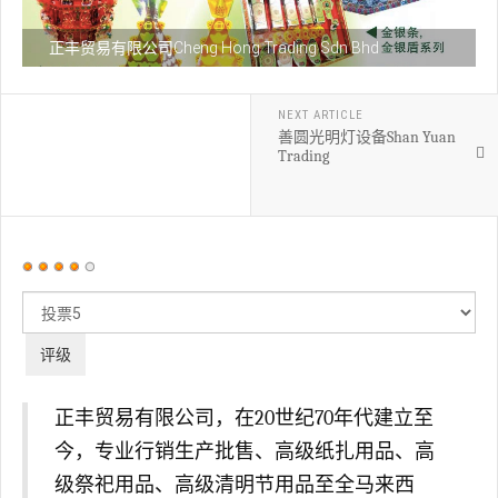
正丰贸易有限公司Cheng Hong Trading Sdn Bhd
NEXT ARTICLE
善圆光明灯设备Shan Yuan
Trading
用
户
请
评
评
价：
4
/
5
级
正丰贸易有限公司，在20世纪70年代建立至
今，专业行销生产批售、高级纸扎用品、高
级祭祀用品、高级清明节用品至全马来西