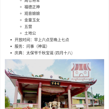
周仓将军
福德正神
观音娘娘
金童玉女
五营
土地公
开放时间：早上六点至晚上七点
服务：问事（神诞）
庆典：太保爷千秋宝诞 (四月十八)