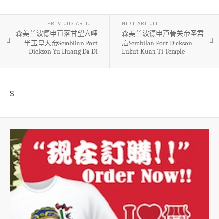
PREVIOUS ARTICLE
NEXT ARTICLE
森美兰波德申直落甘望六哩
森美兰波德申芦骨关帝圣君
半玉皇大帝Sembilan Port
庙Sembilan Port Dickson
Dickson Yu Huang Da Di
Lukut Kuan Ti Temple
S