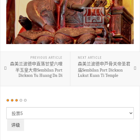
PREVIOUS ARTICLE
NEXT ARTICLE
森美兰波德申直落甘望六哩
森美兰波德申芦骨关帝圣君
半玉皇大帝Sembilan Port
庙Sembilan Port Dickson
Dickson Yu Huang Da Di
Lukut Kuan Ti Temple
用
户
请
评
评
价：
3
/
5
级