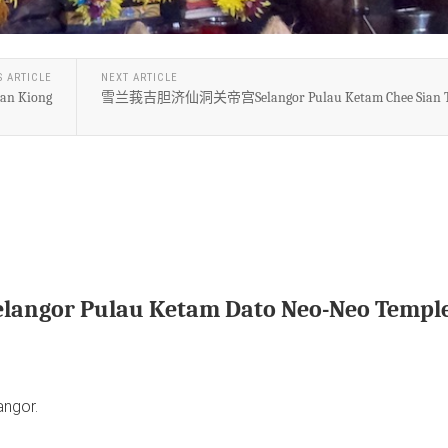
S ARTICLE
NEXT ARTICLE
n Kiong
雪兰莪吉胆济仙洞关帝宫Selangor Pulau Ketam Chee Sian T
 Pulau Ketam Dato Neo-Neo Templ
ngor.