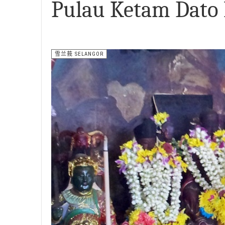
Pulau Ketam Dato
雪兰莪 SELANGOR