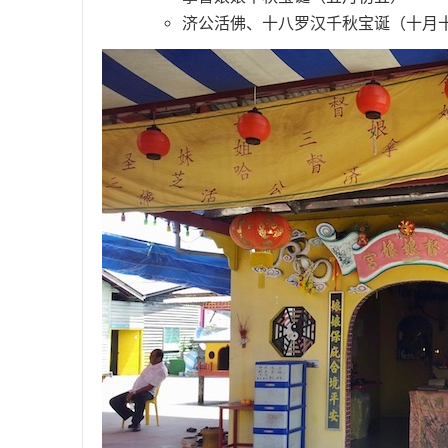
济公活佛、十八罗汉千秋宝诞（十月