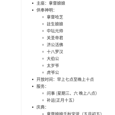
主座：拿督娘娘
供奉神明：
拿督哈芝
註生娘娘
中坛元帅
关圣帝君
济公活佛
十八罗汉
大伯公
太岁爷
虎爷公
开放时间：早上七点至晚上十点
服务：
问事 (星期三、六 晚上八点）
补运(正月十五）
庆典：
拿督娘娘千秋宝诞（五月初五）