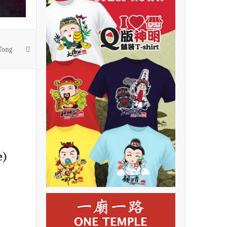
ong
e)