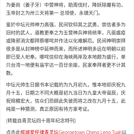
为姜尚（姜子牙）中营神将，助周伐纣，降妖除魔有功，
玉帝封之为卅三天将第一 总领使，永镇天门。
鉴於中坛元帅神力高强，民间钦仰其之武勇，崇信者多为
旧时的武人，道教更奉之为五营神兵神将统率，凡驱瘟疫
或降邪消灾都拜祭哪咤并作法以化难解厄。民间神明崇拜
很多是从封神榜中延伸而来，而所述神明多远在明朝以前
即已受人祀奉。哪咤信仰在海峡两岸及本地颇为盛行，单
只台湾一地便有庙宇达一百廿余座，民家奉拜者更不计其
数。
中坛元帅生日据书本记载的为九月初九，惟本地却庆祝九
月十五，日期之不同大概是初九当日为九皇大帝诞辰，庆
祝规模宏大，信众们恐顾此失彼而将之改在九月十五，此
纯是一种猜测，真正原因有待方家考证。
(转载自青灵坛四十周年纪念特刊)
点击此
槟城爱民律青灵坛Georgetown Cheng Leng Tuah
以