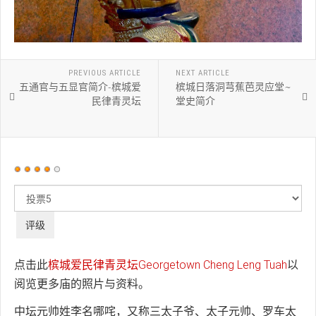
PREVIOUS ARTICLE
NEXT ARTICLE
五通官与五显官简介-槟城爱
槟城日落洞芎蕉芭灵应堂~
民律青灵坛
堂史简介
用
户
请
评
评
价：
4
/
5
级
点击此
槟城爱民律青灵坛Georgetown Cheng Leng Tuah
以
阅览更多庙的照片与资料。
中坛元帅姓李名哪咤，又称三太子爷、太子元帅、罗车太