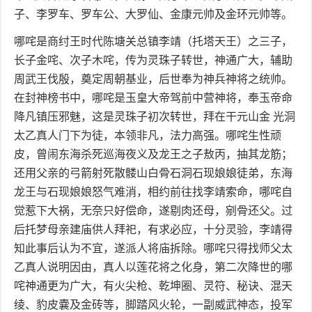
子、李罗车、罗车公、大罗仙、金康元帅及金环元帅等。
哪咤是商纣王时代陈塘关总镇李靖（托塔天王）之三子，
长子金咤、次子木咤，传为灵珠子转世，神通广大，辅助
周武王伐殷，奠定周朝基业，后世奉为神兵神将之统帅。
在封神榜书中，哪咤是玉皇大帝驾前中营神将，奉玉帝命
降凡镇压邪魅，这是灵珠子初次转世，拜在干元山金 光洞
太乙真人门下为徒，本领非凡，法力高强。哪咤生性顽
皮，曾闹东海杀死巡海夜义及龙王之子敖丙，抽其龙筋；
还用父亲的弓箭射死散髅山白骨石洞石现娘娘徒弟，东海
龙王与石现娘娘怒气难消，相约前往找李靖索命，哪咤自
觉惹下大祸，无奈只好偿命，遂剔肉还母，剜骨还父。过
后托梦母亲建庙供人拜祀，有求必应，十分灵验，李靖得
知此事后认为不宜，遂派人将庙拆除。哪咤只得找师父太
乙真人说明因由，真人以莲花将之化身，第二次降世的哪
咤神通更为广大，有火尖枪、乾坤圈、灵符、秘诀、混天
绫、豹皮嚢及金砖等，脚踏风火轮，一副威武神态，投军