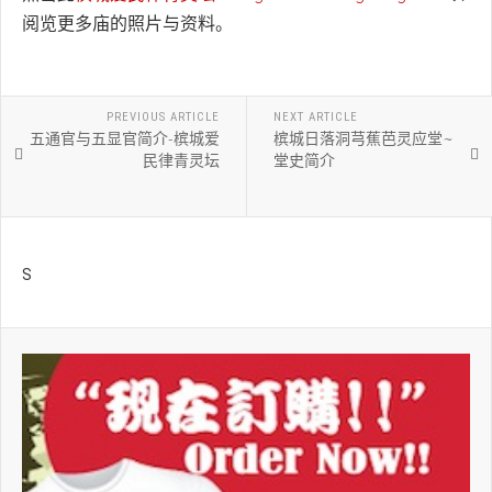
阅览更多庙的照片与资料。
PREVIOUS ARTICLE
NEXT ARTICLE
五通官与五显官简介-槟城爱
槟城日落洞芎蕉芭灵应堂~
民律青灵坛
堂史简介
S