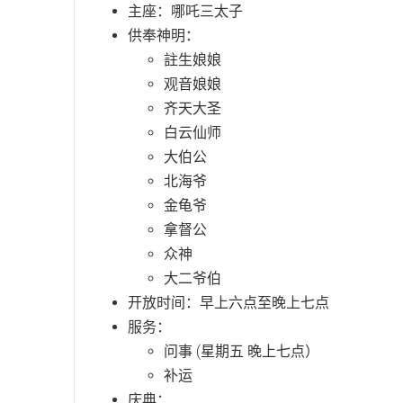
主座：哪吒三太子
供奉神明：
註生娘娘
观音娘娘
齐天大圣
白云仙师
大伯公
北海爷
金龟爷
拿督公
众神
大二爷伯
开放时间：早上六点至晚上七点
服务：
问事 (星期五 晚上七点）
补运
庆典：