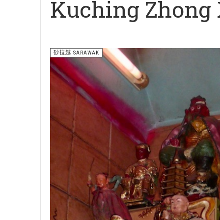
Kuching Zhong 
砂拉越 SARAWAK