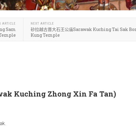
S ARTICLE
NEXT ARTICLE
g Sam
砂拉越古晋大石王公庙Sarawak Kuching Tai Sak Bo
 Temple
Kung Temple
Kuching Zhong Xin Fa Tan)
ak.