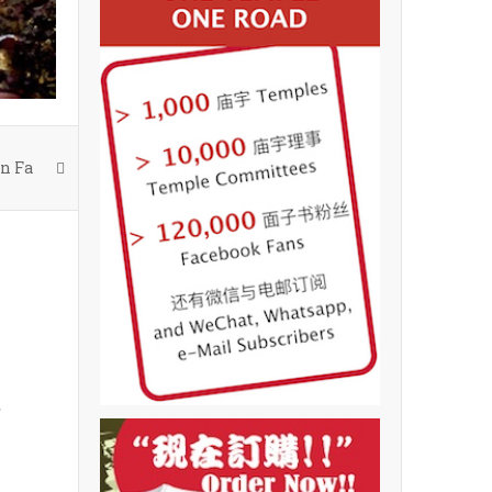
n Fa
t