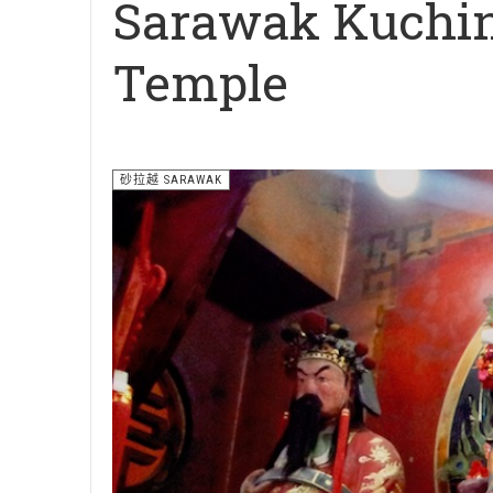
Sarawak Kuchi
Temple
砂拉越 SARAWAK