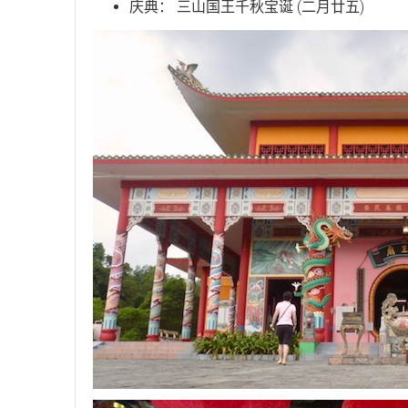
庆典： 三山国王千秋宝诞 (二月廿五)