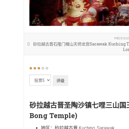
PREVIOU
砂拉越古晋石隆门帽山天师龙宫Sarawak Kuching Ti
Lo
用
户
请
评
评
价：
3
/
5
级
砂拉越古晋圣陶沙镇七哩三山国王庙 (Sa
Bong Temple)
地区：砂拉越古晋 Kuching, Sarawak