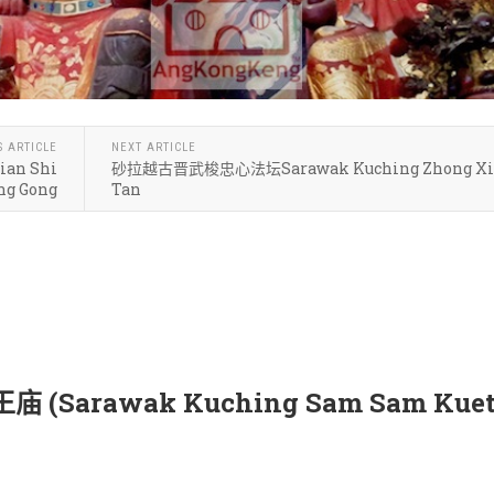
S ARTICLE
NEXT ARTICLE
an Shi
砂拉越古晋武梭忠心法坛Sarawak Kuching Zhong Xi
ng Gong
Tan
rawak Kuching Sam Sam Kue