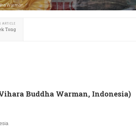
dha Warman
S ARTICLE
k Tong
hara Buddha Warman, Indonesia)
sia.