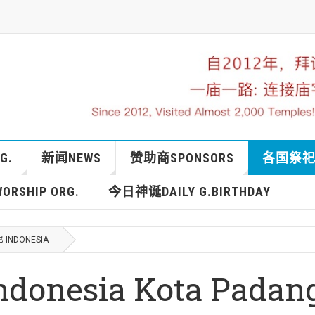
G.
新闻NEWS
赞助商SPONSORS
各国祭祀IN
RSHIP ORG.
今日神诞DAILY G.BIRTHDAY
 INDONESIA
esia Kota Padan