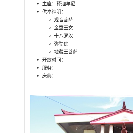
主座：释迦牟尼
供奉神明：
观音菩萨
金童玉女
十八罗汉
弥勒佛
地藏王菩萨
开放时间：
服务：
庆典：