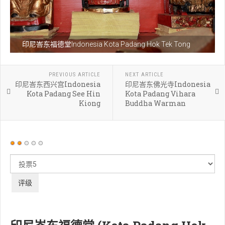
印尼峇东福德堂Indonesia Kota Padang Hok Tek Tong
PREVIOUS ARTICLE
NEXT ARTICLE
印尼峇东西兴宫Indonesia
印尼峇东佛光寺Indonesia
Kota Padang See Hin
Kota Padang Vihara
Kiong
Buddha Warman
用
户
请
评
评
价：
2
/
5
级