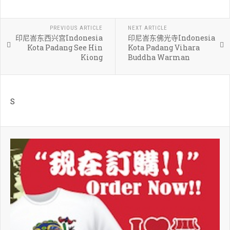
PREVIOUS ARTICLE
NEXT ARTICLE
印尼峇东西兴宫Indonesia
印尼峇东佛光寺Indonesia
Kota Padang See Hin
Kota Padang Vihara
Kiong
Buddha Warman
S