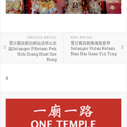
PREVIOUS ARTICLE
NEXT ARTICLE
雪兰莪吉胆白鹤仙法师公古
雪兰莪吉胆南海观音亭
Selangor Pulau Ketam
庙Selangor P.Ketam Pek
Nan Hai Guan Yin Ting
Hoh Siang Huat Sze
Kong
S