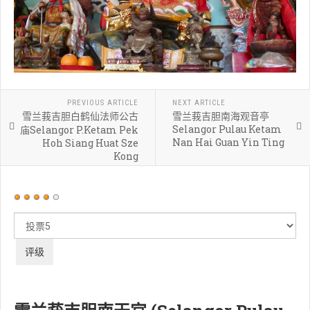
PREVIOUS ARTICLE
NEXT ARTICLE
雪兰莪吉胆白鹤仙法师公古
雪兰莪吉胆南海观音亭
Selangor Pulau Ketam
庙Selangor P.Ketam Pek
Nan Hai Guan Yin Ting
Hoh Siang Huat Sze
Kong
用
户
请
评
评
价：
4
/
5
级