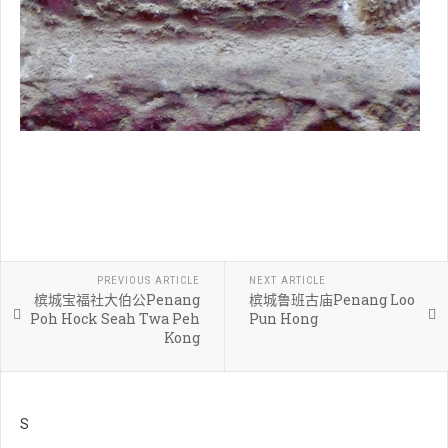
PREVIOUS ARTICLE
NEXT ARTICLE
槟城宝福社大伯公Penang
槟城鲁班古庙Penang Loo
Poh Hock Seah Twa Peh
Pun Hong
Kong
S