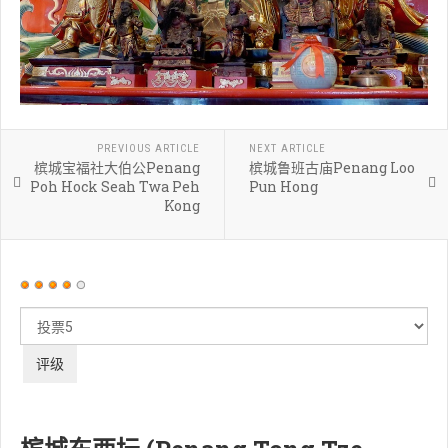
PREVIOUS ARTICLE
NEXT ARTICLE
槟城宝福社大伯公Penang
槟城鲁班古庙Penang Loo
Poh Hock Seah Twa Peh
Pun Hong
Kong
用
户
请
评
评
价：
4
/
5
级